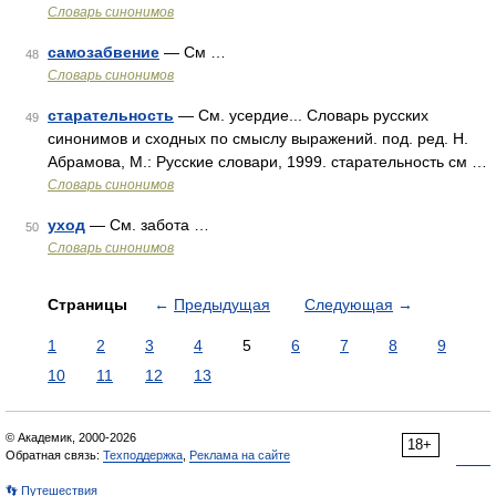
Словарь синонимов
самозабвение
— См …
48
Словарь синонимов
старательность
— См. усердие... Словарь русских
49
синонимов и сходных по смыслу выражений. под. ред. Н.
Абрамова, М.: Русские словари, 1999. старательность см …
Словарь синонимов
уход
— См. забота …
50
Словарь синонимов
Страницы
←
Предыдущая
Следующая
→
1
2
3
4
5
6
7
8
9
10
11
12
13
© Академик, 2000-2026
18+
Обратная связь:
Техподдержка
,
Реклама на сайте
👣 Путешествия